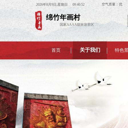
空气质量：
2026
年
8
月
9
日
,星期日
09:40:53
绵竹年画村
国家AAAA级旅游景区
关于我们
首页
特色