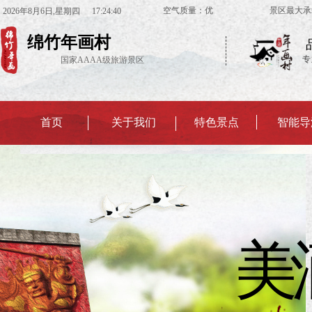
空气质量：优 景区最大承载
2026
年
8
月
6
日
,星期四
17:24:41
绵竹年画村
专
国家AAAA级旅游景区
首页
关于我们
特色景点
智能导
美