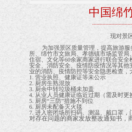
中国绵
---------------------------
现对景
为加强景区质量管理，提高旅游服
所、绵竹市文旅局、孝德镇市场监管局
住宿、文化等60余家商家进行联合安
安全、消防安全、疫情防疫情况等其他
业的消防、疫情防控等安全隐患检查，
1. 营业执照、健康证等未公示
2. 厨房生熟混放
3. 厨余中转垃圾桶未加盖
4. 从业人员健康证临近过期（需及时更
5. 厨房“三防”措施不到位
6. 厨房未配备灭火毯
7. 进入密闭场所扫码、测温、戴口罩
对存在问题的商家发放整改通知书，