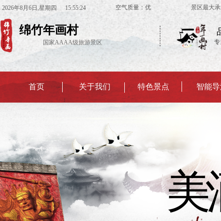
空气质量：优 景区最大承载
2026
年
8
月
6
日
,星期四
15:55:24
绵竹年画村
专
国家AAAA级旅游景区
首页
关于我们
特色景点
智能导
美